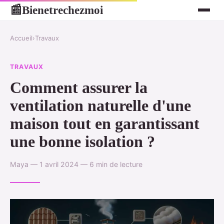
Bienetrechezmoi
📰
Accueil
›
Travaux
TRAVAUX
Comment assurer la
ventilation naturelle d'une
maison tout en garantissant
une bonne isolation ?
Maya — 1 avril 2024 — 6 min de lecture