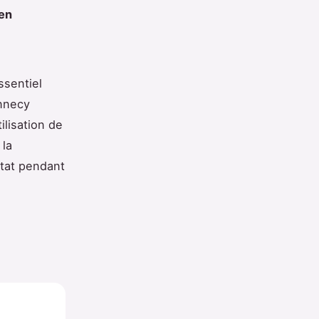
 en
ssentiel
Annecy
ilisation de
 la
état pendant