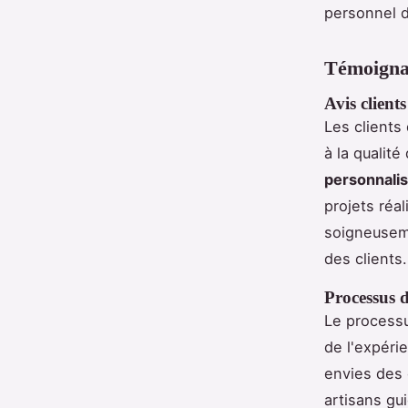
personnel d
Témoignag
Avis clients
Les clients
à la qualit
personnali
projets réa
soigneusem
des clients.
Processus d
Le processu
de l'expéri
envies des 
artisans gu