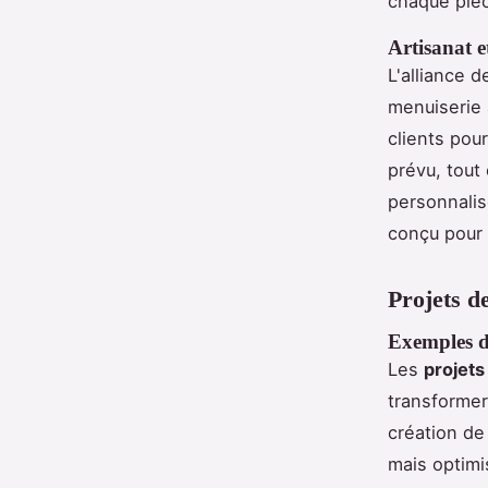
chaque pièc
Artisanat et
L'alliance 
menuiserie 
clients pou
prévu, tout
personnalis
conçu pour 
Projets d
Exemples d
Les
projets
transformer
création d
mais optimi