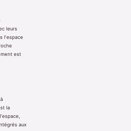
e
ec leurs
s l'espace
proche
ément est
 à
st la
l'espace,
intégrés aux