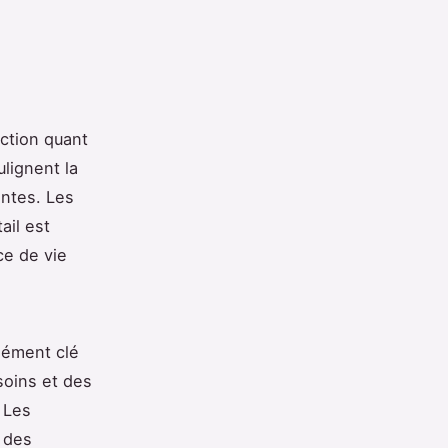
action quant
lignent la
entes. Les
ail est
e de vie
lément clé
soins et des
 Les
n des