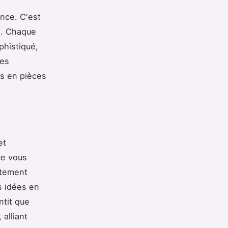
ance. C'est
al. Chaque
phistiqué,
les
is en pièces
et
ue vous
itement
s idées en
ntit que
alliant