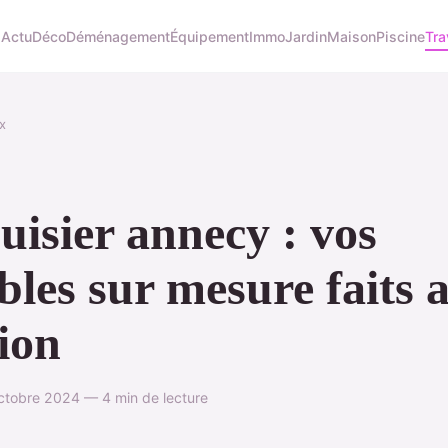
l
Actu
Déco
Déménagement
Équipement
Immo
Jardin
Maison
Piscine
Tr
x
isier annecy : vos
les sur mesure faits 
ion
tobre 2024 — 4 min de lecture