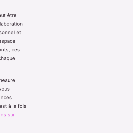
ut être
laboration
rsonnel et
'espace
ants, ces
 chaque
 mesure
 vous
ances
st à la fois
ons sur