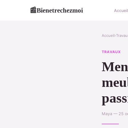
Bienetrechezmoi
📰
Accuei
Accueil
›
Travau
TRAVAUX
Menu
meub
pass
Maya — 25 oc