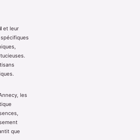
l
et leur
 spécifiques
niques,
stucieuses.
tisans
iques.
Annecy, les
tique
ssences,
usement
antit que