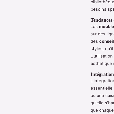
bibliothèqu
besoins spé
Tendances e
Les
meuble
sur des lig
des
conseil
styles, qu'
L'utilisati
esthétique 
Intégration
L'intégrati
essentielle
ou une cuis
qu'elle s'h
que chaque 