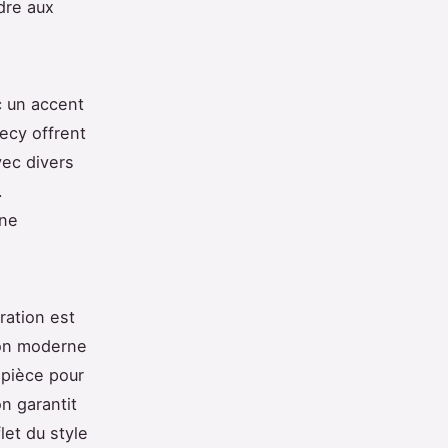
dre aux
c un accent
ecy offrent
ec divers
.
une
ration est
lon moderne
 pièce pour
n garantit
et du style